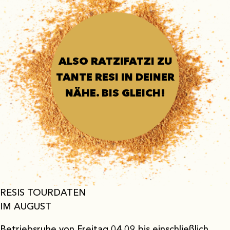
ALSO RATZIFATZI
ALSO RATZIFATZI ZU
ZU TANTE RESI
TANTE RESI IN DEINER
IN DEINER NÄHE.
WIR FREUEN UNS
NÄHE. BIS GLEICH!
AUF DICH
RESIS TOURDATEN
IM AUGUST
Betriebsruhe von Freitag 04.09 bis einschließlich